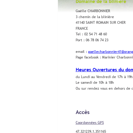
Domaine de la bliniére
Gaëlle CHARBONNIER
3 chemin de la blinière
41140 SAINT ROMAIN SUR CHER
FRANCE
Tel : 02 54 71 48 60
Port : 06 78 06 74 23
email : 
gaellecharbonnier41@orang
Page facebook : Marinier Charbonn
Heures Ouvertures du do
du Lundi au Vendredi de 17h à 19h
Le samedi de 10h à 18h
Ou sur rendez vous en dehors de c
Accès
Coordonnées GPS
47.321239,1.351165