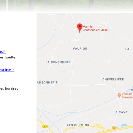
e.fr
ier Gaëlle
maine :
es horaires